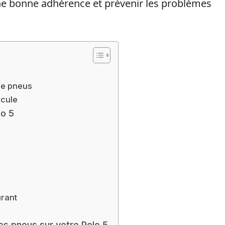
ne bonne adhérence et prévenir les problèmes
?
de pneus
icule
lo 5
urant
es pneus sur votre Polo 5