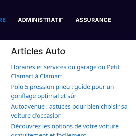
RE
ADMINISTRATIF
ASSURANCE
Articles Auto
Horaires et services du garage du Petit
Clamart à Clamart
Polo 5 pression pneu : guide pour un
gonflage optimal et sûr
Autoavenue : astuces pour bien choisir sa
voiture d’occasion
Découvrez les options de votre voiture
gratuitement et facilement