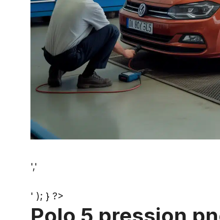
','
' ); } ?>
Polo 5 pression pn