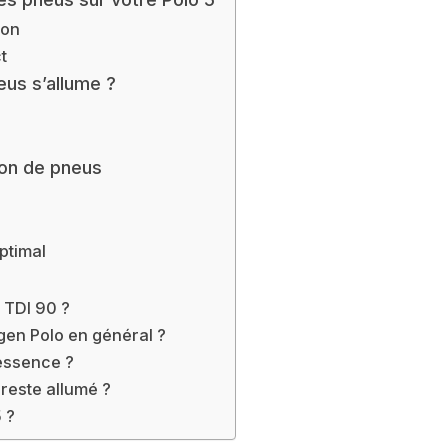
ion
t
eus s’allume ?
ion de pneus
ptimal
 TDI 90 ?
en Polo en général ?
 essence ?
reste allumé ?
 ?