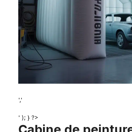
','
' ); } ?>
Cabine de peinture