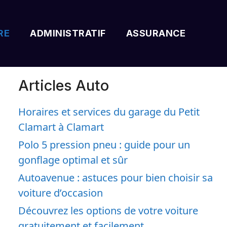
RE
ADMINISTRATIF
ASSURANCE
Articles Auto
Horaires et services du garage du Petit
Clamart à Clamart
Polo 5 pression pneu : guide pour un
gonflage optimal et sûr
Autoavenue : astuces pour bien choisir sa
voiture d’occasion
Découvrez les options de votre voiture
gratuitement et facilement