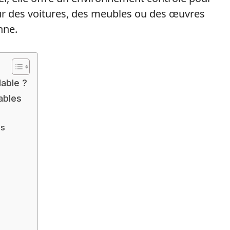
our des voitures, des meubles ou des œuvres
nne.
lable ?
ables
rs