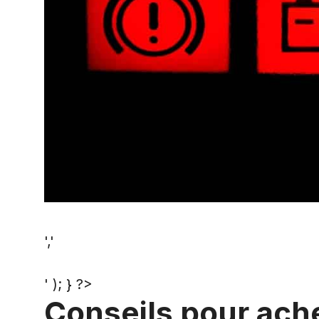
','
' ); } ?>
Conseils pour ache