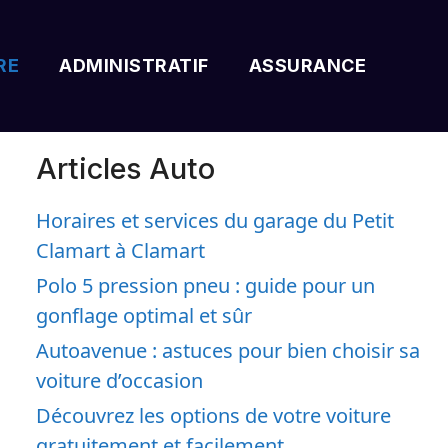
RE
ADMINISTRATIF
ASSURANCE
Articles Auto
Horaires et services du garage du Petit
Clamart à Clamart
Polo 5 pression pneu : guide pour un
gonflage optimal et sûr
Autoavenue : astuces pour bien choisir sa
voiture d’occasion
Découvrez les options de votre voiture
gratuitement et facilement