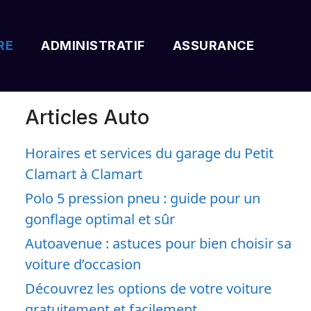
RE
ADMINISTRATIF
ASSURANCE
Articles Auto
Horaires et services du garage du Petit
Clamart à Clamart
Polo 5 pression pneu : guide pour un
gonflage optimal et sûr
Autoavenue : astuces pour bien choisir sa
voiture d’occasion
Découvrez les options de votre voiture
gratuitement et facilement