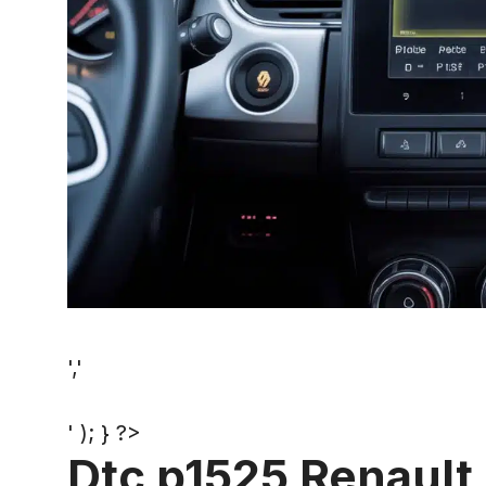
','
' ); } ?>
Dtc p1525 Renault 