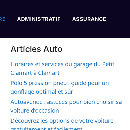
RE
ADMINISTRATIF
ASSURANCE
Articles Auto
Horaires et services du garage du Petit
Clamart à Clamart
Polo 5 pression pneu : guide pour un
gonflage optimal et sûr
Autoavenue : astuces pour bien choisir sa
voiture d’occasion
Découvrez les options de votre voiture
gratuitement et facilement