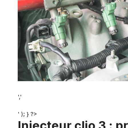
','
' ); } ?>
Injecteur clio 3 :