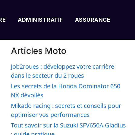
RE
ADMINISTRATIF
ASSURANCE
Articles Moto
Job2roues : développez votre carrière
dans le secteur du 2 roues
Les secrets de la Honda Dominator 650
NX dévoilés
Mikado racing : secrets et conseils pour
optimiser vos performances
Tout savoir sur la Suzuki SFV650A Gladius
: guide pratique