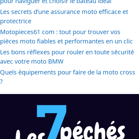
pour naviguer et choisir le bateau idéal
Les secrets d’une assurance moto efficace et
protectrice
Motopieces61 com : tout pour trouver vos
pièces moto fiables et performantes en un clic
Les bons réflexes pour rouler en toute sécurité
avec votre moto BMW
Quels équipements pour faire de la moto cross
?