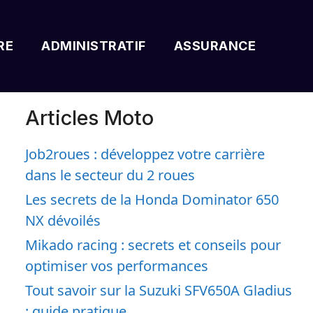
RE
ADMINISTRATIF
ASSURANCE
Articles Moto
Job2roues : développez votre carrière
dans le secteur du 2 roues
Les secrets de la Honda Dominator 650
NX dévoilés
Mikado racing : secrets et conseils pour
optimiser vos performances
Tout savoir sur la Suzuki SFV650A Gladius
: guide pratique