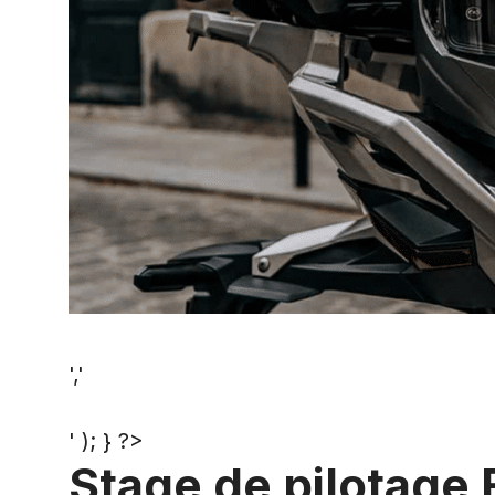
','
' ); } ?>
Stage de pilotage F